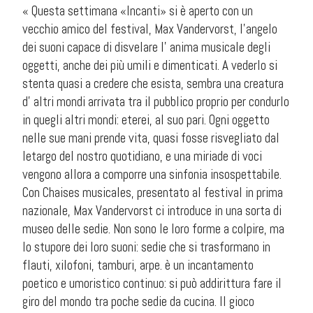
« Questa settimana «Incanti» si è aperto con un
vecchio amico del festival, Max Vandervorst, l’angelo
dei suoni capace di disvelare l’ anima musicale degli
oggetti, anche dei più umili e dimenticati. A vederlo si
stenta quasi a credere che esista, sembra una creatura
d’ altri mondi arrivata tra il pubblico proprio per condurlo
in quegli altri mondi: eterei, al suo pari. Ogni oggetto
nelle sue mani prende vita, quasi fosse risvegliato dal
letargo del nostro quotidiano, e una miriade di voci
vengono allora a comporre una sinfonia insospettabile.
Con Chaises musicales, presentato al festival in prima
nazionale, Max Vandervorst ci introduce in una sorta di
museo delle sedie. Non sono le loro forme a colpire, ma
lo stupore dei loro suoni: sedie che si trasformano in
flauti, xilofoni, tamburi, arpe. è un incantamento
poetico e umoristico continuo: si può addirittura fare il
giro del mondo tra poche sedie da cucina. Il gioco