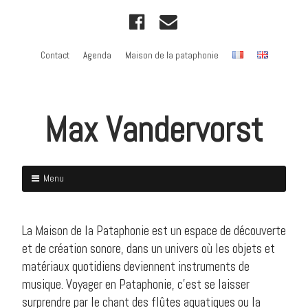
Skip
F
E
to
a
m
content
c
a
Contact
Agenda
Maison de la pataphonie
e
i
b
l
o
Max Vandervorst
o
k
Menu
Skip
to
La Maison de la Pataphonie est un espace de découverte
content
et de création sonore, dans un univers où les objets et
matériaux quotidiens deviennent instruments de
musique. Voyager en Pataphonie, c’est se laisser
surprendre par le chant des flûtes aquatiques ou la